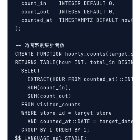
  count_in    INTEGER DEFAULT 0,

  count_out   INTEGER DEFAULT 0,

  counted_at  TIMESTAMPTZ DEFAULT now()

);

-- 時間帯別集計関数

CREATE FUNCTION hourly_counts(target_sto
RETURNS TABLE(hour INT, total_in BIGINT,
  SELECT

    EXTRACT(HOUR FROM counted_at)::INT,

    SUM(count_in),

    SUM(count_out)

  FROM visitor_counts

  WHERE store_id = target_store

    AND counted_at::DATE = target_date

  GROUP BY 1 ORDER BY 1;

$$ LANGUAGE sql STABLE;