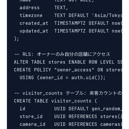
  address     TEXT,

  timezone    TEXT DEFAULT 'Asia/Tokyo',

  created_at  TIMESTAMPTZ DEFAULT now(),

  updated_at  TIMESTAMPTZ DEFAULT now()

);

-- RLS: オーナーのみ自分の店舗にアクセス

ALTER TABLE stores ENABLE ROW LEVEL SECU
CREATE POLICY "owner_access" ON stores

  USING (owner_id = auth.uid());

-- visitor_counts テーブル: 来客カウントの時
CREATE TABLE visitor_counts (

  id          UUID DEFAULT gen_random_uu
  store_id    UUID REFERENCES stores(id)
  camera_id   UUID REFERENCES cameras(id