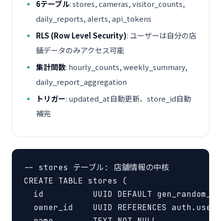
6テーブル
: stores, cameras, visitor_counts,
daily_reports, alerts, api_tokens
RLS (Row Level Security)
: ユーザーは自分の店
舗データのみアクセス可能
集計関数
: hourly_counts, weekly_summary,
daily_report_aggregation
トリガー
: updated_at自動更新、store_id自動
補完
-- stores テーブル: 店舗情報の中核

CREATE TABLE stores (

  id          UUID DEFAULT gen_random_uu
  owner_id    UUID REFERENCES auth.users
  name        TEXT NOT NULL,
