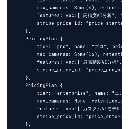
        max_cameras: Some(4), retention_
        features: vec!["高精度AI分析", "LI
        stripe_price_id: "price_starter_
    },

    PricingPlan {

        tier: "pro", name: "プロ", price_
        max_cameras: Some(16), retention
        features: vec!["最高精度AI分析", 
        stripe_price_id: "price_pro_mont
    },

    PricingPlan {

        tier: "enterprise", name: "エン
        max_cameras: None, retention_day
        features: vec!["カスタムAIモデル",
        stripe_price_id: "price_enterpri
    },
