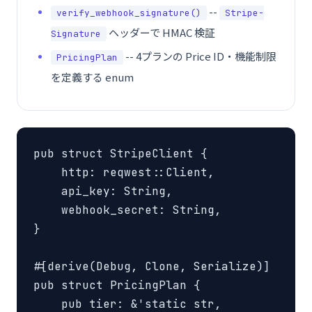
--
verify_webhook_signature()
Stripe-
ヘッダーで HMAC 検証
Signature
-- 4プランの Price ID・機能制限
PricingPlan
を定義する enum
pub struct StripeClient {

    http: reqwest::Client,

    api_key: String,

    webhook_secret: String,

}

#[derive(Debug, Clone, Serialize)]

pub struct PricingPlan {

    pub tier: &'static str,
