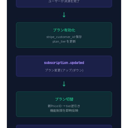
ユーザーが決済を完了
→
プラン有効化
stripe_customer_id 保存
plan_tier を更新
subscription.updated
プラン変更 (アップ/ダウン)
→
プラン切替
新Price ID → tier逆引き
機能制限を即時反映