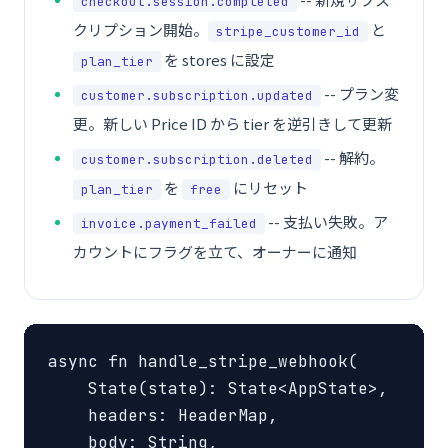
checkout.session.completed
クリプション開始。
と
stripe_customer_id
を stores に設定
plan_tier
-- プラン変
customer.subscription.updated
更。新しい Price ID から tier を逆引きして更新
-- 解約。
customer.subscription.deleted
を
にリセット
plan_tier
free
-- 支払い失敗。ア
invoice.payment_failed
カウントにフラグを立て、オーナーに通知
async fn handle_stripe_webhook(

    State(state): State<AppState>,

    headers: HeaderMap,

    body: String,
