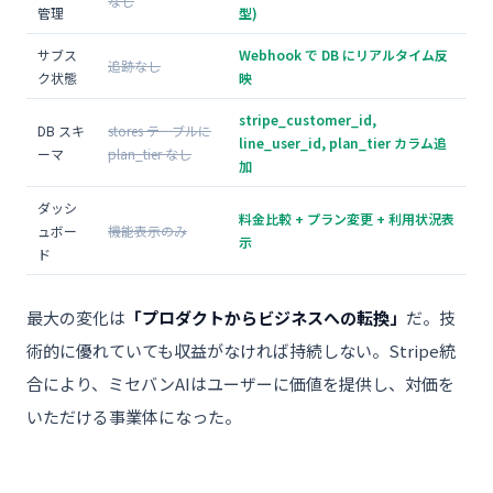
なし
管理
型)
サブス
Webhook で DB にリアルタイム反
追跡なし
ク状態
映
stripe_customer_id,
DB スキ
stores テーブルに
line_user_id, plan_tier カラム追
ーマ
plan_tier なし
加
ダッシ
料金比較 + プラン変更 + 利用状況表
ュボー
機能表示のみ
示
ド
最大の変化は
「プロダクトからビジネスへの転換」
だ。技
術的に優れていても収益がなければ持続しない。Stripe統
合により、ミセバンAIはユーザーに価値を提供し、対価を
いただける事業体になった。