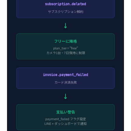
subscription.deleted
サブスクリプション解約
→
フリーに降格
plan_tier = "free"
カメラ1台・7日保持に制限
invoice.payment_failed
カード決済失敗
→
支払い警告
payment_failed フラグ設定
LINE + ダッシュボードで通知