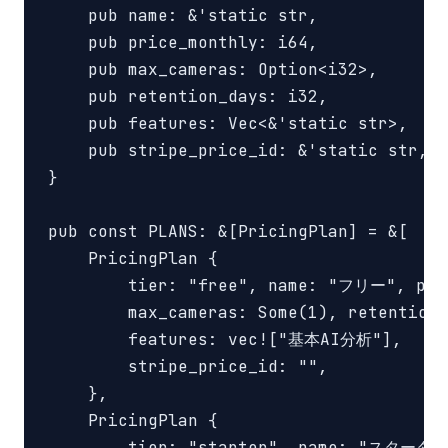
    pub name: &'static str,

    pub price_monthly: i64,

    pub max_cameras: Option<i32>,

    pub retention_days: i32,

    pub features: Vec<&'static str>,

    pub stripe_price_id: &'static str,

}

pub const PLANS: &[PricingPlan] = &[

    PricingPlan {

        tier: "free", name: "フリー", pric
        max_cameras: Some(1), retention_
        features: vec!["基本AI分析"],

        stripe_price_id: "",

    },

    PricingPlan {

        tier: "starter", name: "スターター"