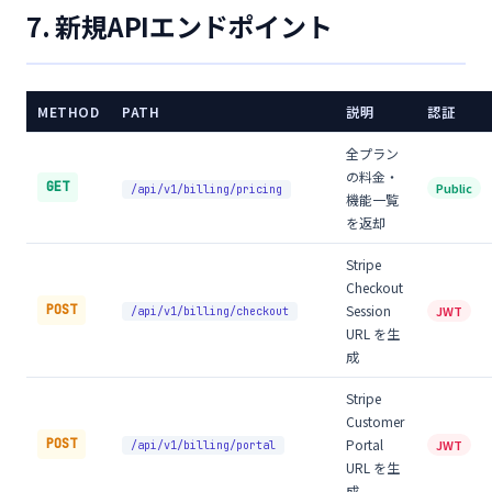
7. 新規APIエンドポイント
METHOD
PATH
説明
認証
全プラン
の料金・
GET
Public
/api/v1/billing/pricing
機能一覧
を返却
Stripe
Checkout
POST
Session
JWT
/api/v1/billing/checkout
URL を生
成
Stripe
Customer
POST
Portal
JWT
/api/v1/billing/portal
URL を生
成