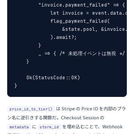
        "invoice.payment_failed" => {

            let invoice = event.data.obj
            flag_payment_failed(

                &state.pool, &invoice.cu
            ).await?;

        }

        _ => { /* 未処理イベントは無視 */ }

    }

    Ok(StatusCode::OK)

}
は Stripe の Price ID を内部のプラ
price_id_to_tier()
ン名に逆引きする関数だ。Checkout Session の
に
を埋め込むことで、Webhook
metadata
store_id