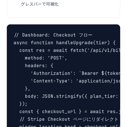
グレスバーで可視化
// Dashboard: Checkout フロー

async function handleUpgrade(tier) {

  const res = await fetch('/api/v1/billi
    method: 'POST',

    headers: {

      'Authorization': `Bearer ${token}`
      'Content-Type': 'application/json'
    },

    body: JSON.stringify({ plan_tier: ti
  });

  const { checkout_url } = await res.jso
  // Stripe Checkout ページにリダイレクト

  window.location.href = checkout_url;
