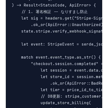
) -> Result<StatusCode, ApiError> {

    // 1. 署名検証 -- なりすまし防止

    let sig = headers.get("Stripe-Signat
        .ok_or(ApiError::Unauthorized)?;

    state.stripe.verify_webhook_signatur
    let event: StripeEvent = serde_json:
    match event.event_type.as_str() {

        "checkout.session.completed" => 
            let session = event.data.obj
            let store_id = session.metad
                .ok_or(ApiError::BadRequ
            let tier = price_id_to_tier(
            // DB更新: stripe_customer_id
            update_store_billing(
