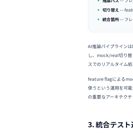
推論パス
-- フ
切り替え
-- fea
統合箇所
-- 
AI推論パイプラインは
し、mock/real
スでのリアルタイム処
feature flag
使うという運用を可能
の重要なアーキテクチ
3. 統合テス