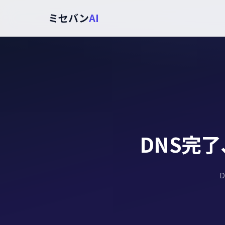
ミセバン
AI
DNS完
D