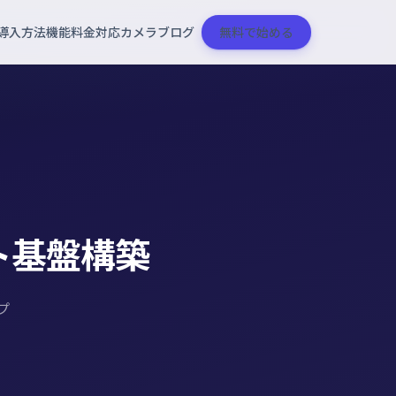
導入方法
機能
料金
対応カメラ
ブログ
無料で始める
ト基盤構築
ップ