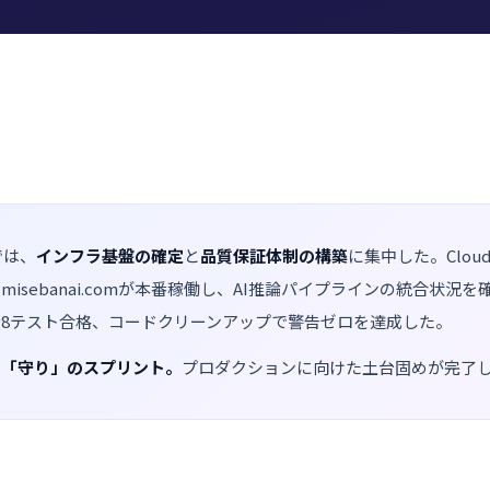
0では、
インフラ基盤の確定
と
品質保証体制の構築
に集中した。Cloudfl
isebanai.comが本番稼働し、AI推論パイプラインの統合状況
8テスト合格、コードクリーンアップで警告ゼロを達成した。
な「守り」のスプリント。
プロダクションに向けた土台固めが完了