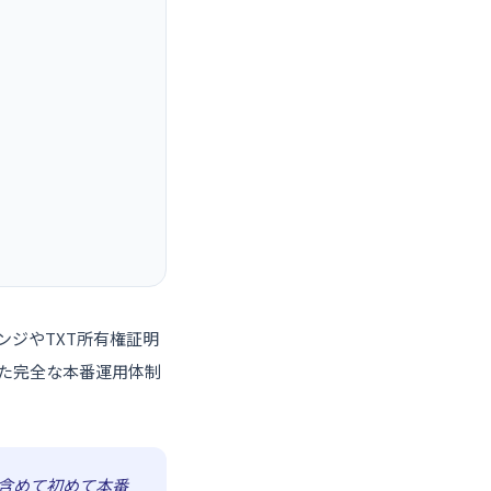
。
ャレンジやTXT所有権証明
めた完全な本番運用体制
で含めて初めて本番