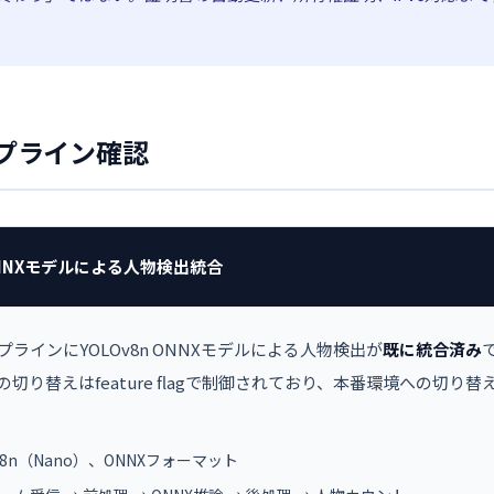
パイプライン確認
 ONNXモデルによる人物検出統合
ラインにYOLOv8n ONNXモデルによる人物検出が
既に統合済み
alの切り替えはfeature flagで制御されており、本番環境への切り
LOv8n（Nano）、ONNXフォーマット