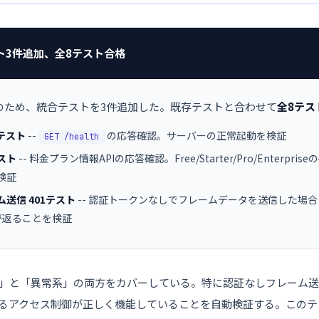
スト3件追加、全8テスト合格
証のため、統合テストを3件追加した。既存テストと合わせて
全8テス
k テスト
--
の応答確認。サーバーの正常起動を検証
GET /health
テスト
-- 料金プラン情報APIの応答確認。Free/Starter/Pro/Enterpr
検証
送信 401テスト
-- 認証トークンなしでフレームデータを送信した場合
が返ることを検証
」と「異常系」の両方をカバーしている。特に認証なしフレーム送信
るアクセス制御が正しく機能していることを自動検証する。このテ