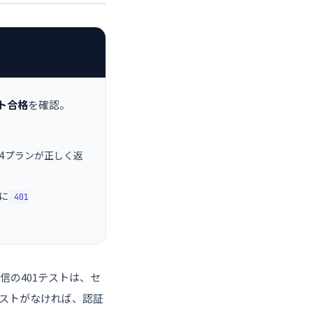
ト合格
を確認。
iseの4プランが正しく返
に
401
の401テストは、セ
ストがなければ、認証