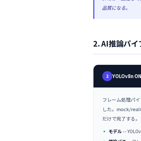
品質になる。
2. AI推論
2
YOLOv8n
フレーム処理パイプ
した。mock/re
だけで完了する。
モデル
-- YO