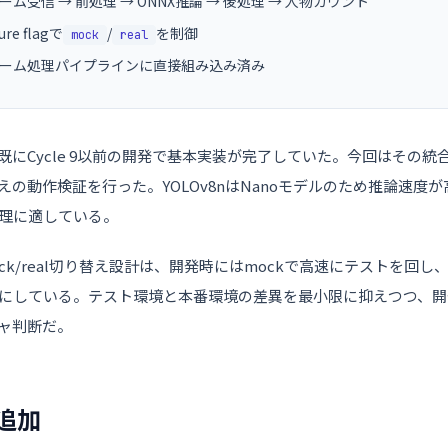
レーム受信 → 前処理 → ONNX推論 → 後処理 → 人物カウント
ture flagで
/
を制御
mock
real
フレーム処理パイプラインに直接組み込み済み
既にCycle 9以前の開発で基本実装が完了していた。今回はその
切り替えの動作検証を行った。YOLOv8nはNanoモデルのため推論速
理に適している。
によるmock/real切り替え設計は、開発時にはmockで高速にテストを回し
にしている。テスト環境と本番環境の差異を最小限に抑えつつ、開
ャ判断だ。
ト追加